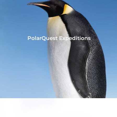
PolarQuest Expeditions
Stockholm
School
of