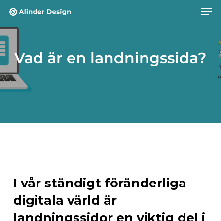
Skip
Men
to
main
content
Vad är en landningssida?
I vår ständigt föränderliga
digitala värld är
landningssidor en viktig del i