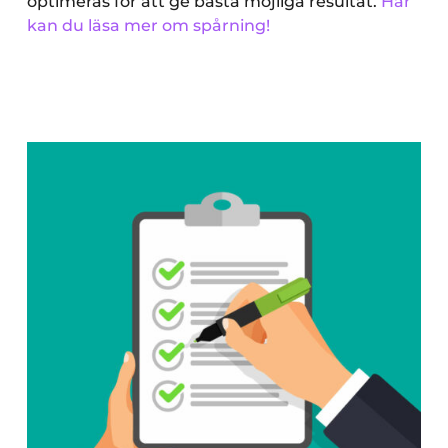
optimeras för att ge bästa möjliga resultat.
Här
kan du läsa mer om spårning!