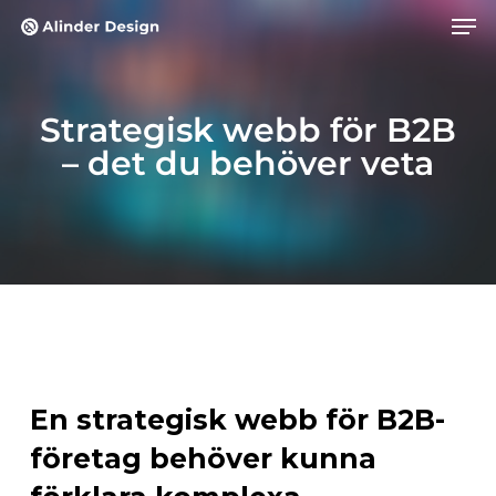
Skip
Men
to
main
content
Strategisk webb för B2B
– det du behöver veta
En strategisk webb för B2B-
företag behöver kunna