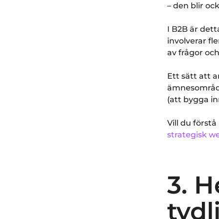
– den blir oc
I B2B är dett
involverar f
av frågor oc
Ett sätt att
ämnesområde
(att bygga i
Vill du först
strategisk w
3. H
tydl