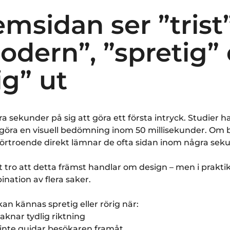
emsidan ser ”trist”
dern”, ”spretig” 
ig” ut
 sekunder på sig att göra ett första intryck. Studier ha
göra en visuell bedömning inom 50 millisekunder. Om
förtroende direkt lämnar de ofta sidan inom några sek
tt tro att detta främst handlar om design – men i prakti
nation av flera saker.
an kännas spretig eller rörig när:
saknar tydlig riktning
 inte guidar besökaren framåt