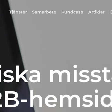
Tjänster
Samarbete
Kundcase
Artiklar
G
tiska miss
2B-hemsid