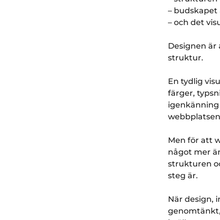
– budskapet 
– och det vis
Designen är a
struktur.
En tydlig vis
färger, typs
igenkänning 
webbplatsen 
Men för att 
något mer än
strukturen o
steg är.
När design, 
genomtänkt, 