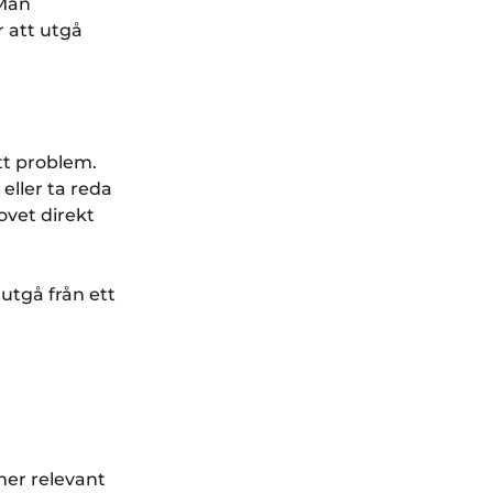
 Man
r att utgå
tt problem.
eller ta reda
ovet direkt
utgå från ett
mer relevant