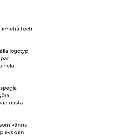
i innehåll och
ålla logotyp,
apar
a hela
 spegla
göra
 vad nästa
s som känns
pplevs den