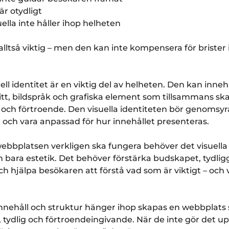
är otydligt
uella inte håller ihop helheten
lltså viktig – men den kan inte kompensera för brister 
uell identitet är en viktig del av helheten. Den kan inneh
nitt, bildspråk och grafiska element som tillsammans sk
och förtroende. Den visuella identiteten bör genomsyr
och vara anpassad för hur innehållet presenteras.
webbplatsen verkligen ska fungera behöver det visuella
 bara estetik. Det behöver förstärka budskapet, tydlig
ch hjälpa besökaren att förstå vad som är viktigt – och
innehåll och struktur hänger ihop skapas en webbplat
tydlig och förtroendeingivande. När de inte gör det u