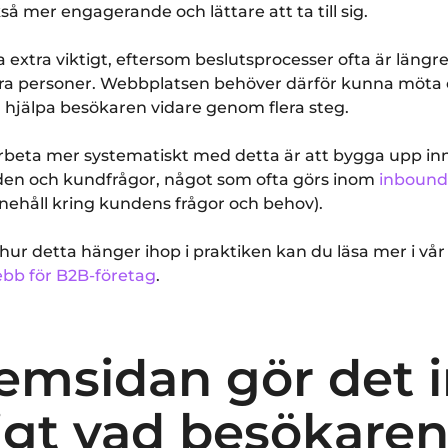
kså mer engagerande och lättare att ta till sig.
a extra viktigt, eftersom beslutsprocesser ofta är längr
lera personer. Webbplatsen behöver därför kunna möta o
h hjälpa besökaren vidare genom flera steg.
 arbeta mer systematiskt med detta är att bygga upp inn
n och kundfrågor, något som ofta görs inom
inbound
nnehåll kring kundens frågor och behov).
å hur detta hänger ihop i praktiken kan du läsa mer i vå
ebb för B2B-företag
.
emsidan gör det 
igt vad besökaren