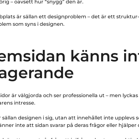
rörig – oavsett hur “snygg” den är.
plats är sällan ett designproblem – det är ett struktur
blem som syns i designen.
Hemsidan känns in
agerande
or är välgjorda och ser professionella ut – men lyckas
rens intresse.
sällan designen i sig, utan att innehållet inte upplevs 
nner inte att sidan svarar på deras frågor eller hjälpe