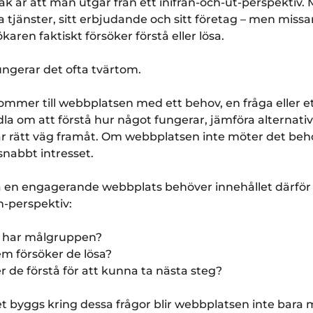
ak är att man utgår från ett inifrån-och-ut-perspektiv.
a tjänster, sitt erbjudande och sitt företag – men missa
karen faktiskt försöker förstå eller lösa.
ungerar det ofta tvärtom.
mmer till webbplatsen med ett behov, en fråga eller e
a om att förstå hur något fungerar, jämföra alternativ 
r rätt väg framåt. Om webbplatsen inte möter det beh
nabbt intresset.
a en engagerande webbplats behöver innehållet därför 
n-perspektiv:
or har målgruppen?
em försöker de lösa?
r de förstå för att kunna ta nästa steg?
et byggs kring dessa frågor blir webbplatsen inte bara 