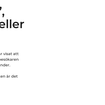
,
eller
r visat att
 besökaren
under.
ken är det