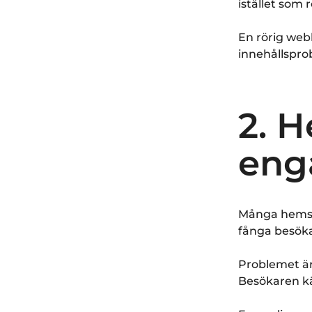
istället som 
En rörig webb
innehållspro
2. 
eng
Många hemsid
fånga besöka
Problemet är 
Besökaren kä