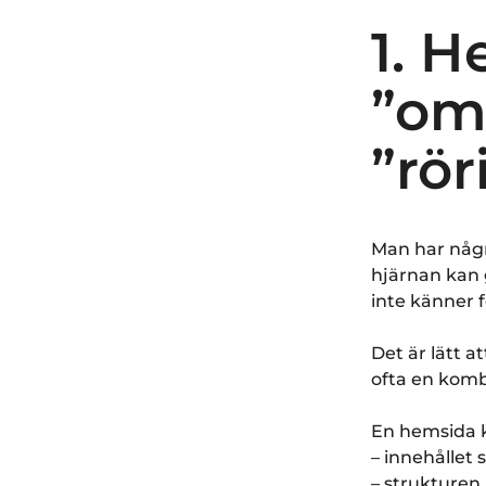
1. H
”omo
”rör
Man har några
hjärnan kan 
inte känner 
Det är lätt a
ofta en kombi
En hemsida k
– innehållet 
– strukturen