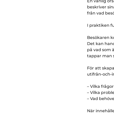
En vanlig ors
beskriver sin
från vad besö
I praktiken f
Besökaren ko
Det kan handl
på vad som ä
tappar man s
För att skap
utifrån-och-i
– Vilka fråg
– Vilka probl
– Vad behöve
När innehåll