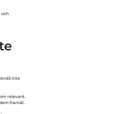
- och
te
 ändå inte
som relevant.
r dem framåt.