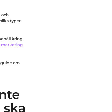
e och
lika typer
ehåll kring
 marketing
r guide om
inte
 ska