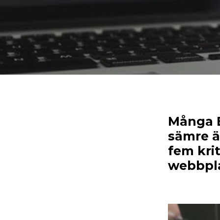
Många B
sämre än
fem kri
webbpla