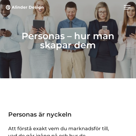
Skip
Men
to
main
content
Personas – hur man
skapar dem
Personas är nyckeln
Att förstå exakt vem du marknadsför till,
vad de går igång på och hur de