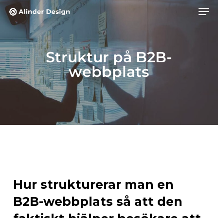
Skip
Men
to
main
content
Struktur på B2B-
webbplats
Hur strukturerar man en
B2B-webbplats så att den