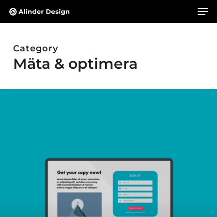
Skip
Men
to
main
content
Category
Mäta & optimera